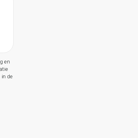
ag en
atie
 in de