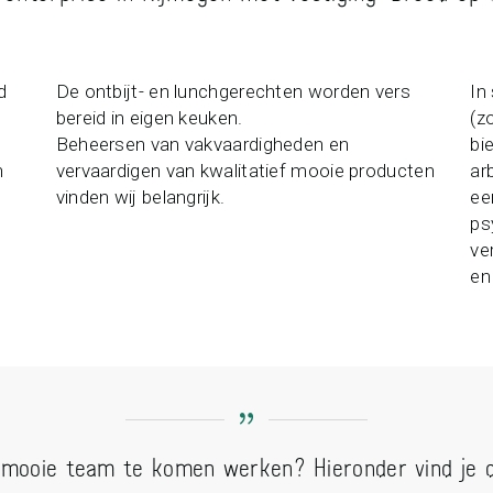
d
De ontbijt- en lunchgerechten worden vers
In
bereid in eigen keuken.
(z
Beheersen van vakvaardigheden en
bi
n
vervaardigen van kwalitatief mooie producten
ar
vinden wij belangrijk.
ee
ps
ve
en
s mooie team te komen werken? Hieronder vind je 