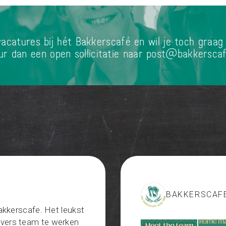
acatures bij hét Bakkerscafé en wil je toch graag
ur dan een open sollicitatie naar post@bakkerscaf
BAKKERSCAF
akkerscafe. Het leukst
divers team te werken