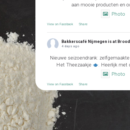
aan mooie producten en on
Photo
View on Facebook
·
Share
Bakkerscafé Nijmegen
is at Broo
4 days ago
Nieuwe seizoendrank: zelfgemaakte 
Het Theezaakje
. Heerlijk me
Photo
View on Facebook
·
Share
Bakkerscafé Nijmegen
7 days ago
Nieuw in onze bakkerswinkels: gedroo
100 % puur en geen toegevoeg