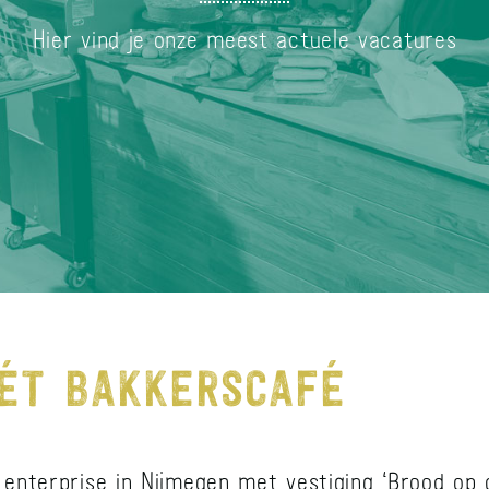
Hier vind je onze meest actuele vacatures
HÉT BAKKERSCAFÉ
 enterprise in Nijmegen met vestiging ‘Brood op 