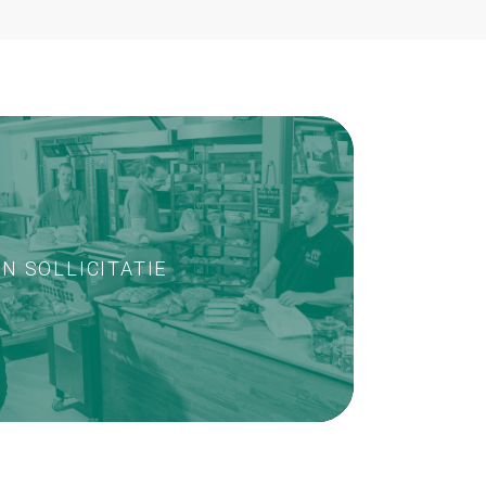
N SOLLICITATIE
T@BAKKERSCAFE.NL