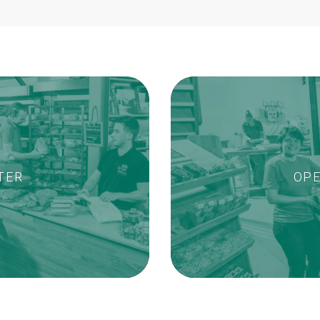
TER
OPE
URE
POS