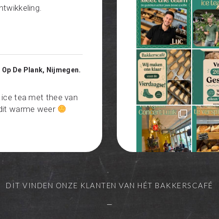
twikkeling.
d Op De Plank, Nijmegen.
ice tea met thee van
t dit warme weer
DIT VINDEN ONZE KLANTEN VAN HÉT BAKKERSCAFÉ
gd fruit van @trydryfy
—
de suikers. Lekker op