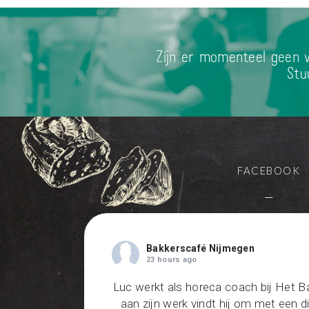
Zijn er momenteel geen v
Stu
FACEBOOK
—
Bakkerscafé Nijmegen
23 hours ago
Luc werkt als horeca coach bij Het B
aan zijn werk vindt hij om met een 