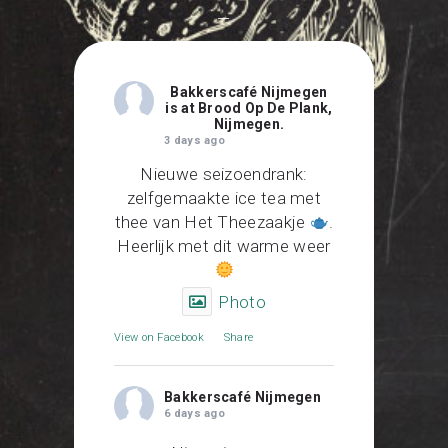
—
Bakkerscafé Nijmegen
is at Brood Op De Plank,
Nijmegen.
3 days ago
Nieuwe seizoendrank:
zelfgemaakte ice tea met
thee van Het Theezaakje
.
Heerlijk met dit warme weer
Photo
View on Facebook
·
Share
Bakkerscafé Nijmegen
6 days ago