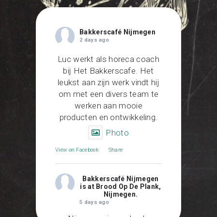
Bakkerscafé Nijmegen
2 days ago
Luc werkt als horeca coach
bij Het Bakkerscafe. Het
leukst aan zijn werk vindt hij
om met een divers team te
werken aan mooie
producten en ontwikkeling.
Photo
View on Facebook
·
Share
Bakkerscafé Nijmegen
is at Brood Op De Plank,
Nijmegen.
5 days ago