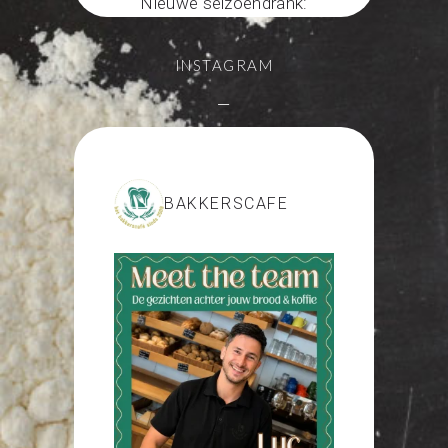
Nieuwe seizoendrank:
zelfgemaakte ice tea met
thee van Het Theezaakje
.
INSTAGRAM
Heerlijk met dit warme weer
—
Photo
View on Facebook
·
Share
BAKKERSCAFE
Bakkerscafé Nijmegen
1 week ago
Nieuw in onze
bakkerswinkels: gedroogd
fruit van @trydryfy
100 % puur en geen
toegevoegde suikers. Lekker
op de yoghurt of gewoon als
tussendoortje. Welke smaak