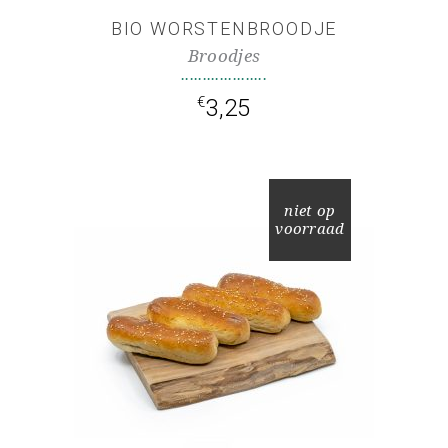
BIO WORSTENBROODJE
Broodjes
€
3,25
niet op
voorraad
LEES VERDER