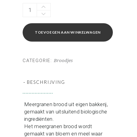
BIO
Bruin
tarwe
meerzadenbroodje
TOEVOEGEN AAN WINKELWAGEN
quantity
CATEGORIE:
Broodjes
-
BESCHRIJVING
Meergranen brood uit eigen bakkerij,
gemaakt van uitsluitend biologische
ingrediënten.
Het meergranen brood wordt
gemaakt van bloem en meel waar