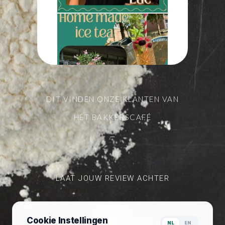
lijkt jou het lekkerst?
Photo
View on Facebook
·
Share
Bakkerscafé Nijmegen
is at Brood Op De Plank,
Nijmegen.
3 weeks ago
DIT VINDEN ONZE KLANTEN VAN
Onze Sabine maakt het liefst
HÉT BAKKERSCAFÉ
al het lekkers klaar wat wij
op de kaart hebben staan
—
Als ze geen broodjes
aan het smeren is helpt ze
graag een handje in de
bediening of bij de kassa.
LAAT JOUW REVIEW ACHTER
Sabine haar lievelingsbroodje
is kruidenroomkaas, zonder
radijs
#hetbakkerscafe
Cookie Instellingen
NL
EN