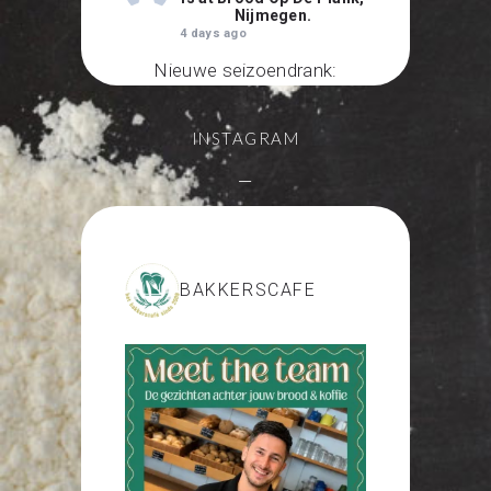
Nijmegen.
4 days ago
Nieuwe seizoendrank:
zelfgemaakte ice tea met
thee van Het Theezaakje
.
INSTAGRAM
Heerlijk met dit warme weer
—
Photo
View on Facebook
·
Share
BAKKERSCAFE
Bakkerscafé Nijmegen
7 days ago
Nieuw in onze
bakkerswinkels: gedroogd
fruit van @trydryfy
100 % puur en geen
toegevoegde suikers. Lekker