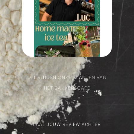
op de yoghurt of gewoon als
tussendoortje. Welke smaak
lijkt jou het lekkerst?
Photo
View on Facebook
·
Share
Bakkerscafé Nijmegen
is at Brood Op De Plank,
Nijmegen.
3 weeks ago
DIT VINDEN ONZE KLANTEN VAN
Onze Sabine maakt het liefst
HÉT BAKKERSCAFÉ
al het lekkers klaar wat wij
op de kaart hebben staan
—
Als ze geen broodjes
aan het smeren is helpt ze
graag een handje in de
bediening of bij de kassa.
LAAT JOUW REVIEW ACHTER
Sabine haar lievelingsbroodje