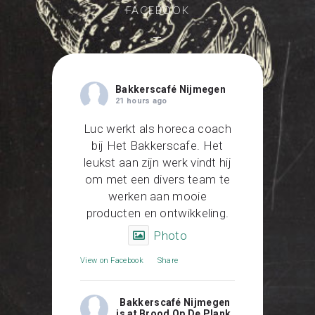
FACEBOOK
—
Bakkerscafé Nijmegen
21 hours ago
Luc werkt als horeca coach
bij Het Bakkerscafe. Het
leukst aan zijn werk vindt hij
om met een divers team te
werken aan mooie
producten en ontwikkeling.
Photo
View on Facebook
·
Share
Bakkerscafé Nijmegen
is at Brood Op De Plank,