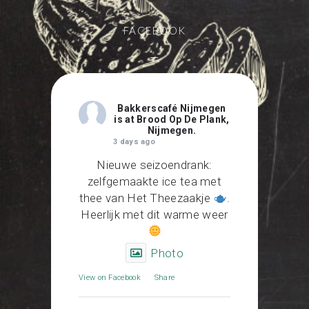
FACEBOOK
—
Bakkerscafé Nijmegen
is at Brood Op De Plank,
Nijmegen.
3 days ago
Nieuwe seizoendrank:
zelfgemaakte ice tea met
thee van Het Theezaakje
.
Heerlijk met dit warme weer
Photo
View on Facebook
·
Share