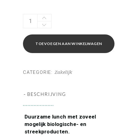
Voorstel
2
Duurzame
lunch
TOEVOEGEN AAN WINKELWAGEN
quantity
CATEGORIE:
Zakelijk
-
BESCHRIJVING
Duurzame lunch met zoveel
mogelijk biologische- en
streekproducten.